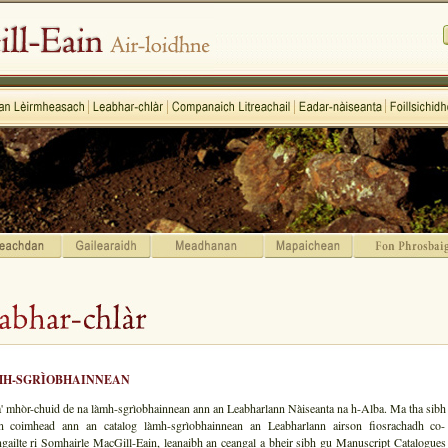
H-SGRÌOBHAINNEAN
' mhòr-chuid de na làmh-sgrìobhainnean ann an Leabharlann Nàiseanta na h-Alba. Ma tha sibh
on coimhead ann an catalog làmh-sgrìobhainnean an Leabharlann airson fiosrachadh co-
gailte ri Somhairle MacGill-Eain, leanaibh an ceangal a bheir sibh gu Manuscript Catalogues