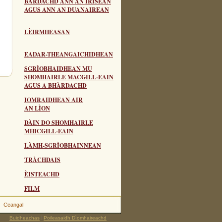
BÀRDACHD ANN AN IRISEAN
AGUS ANN AN DUANAIREAN
LÈIRMHEASAN
EADAR-THEANGAICHIDHEAN
SGRÌOBHAIDHEAN MU
SHOMHAIRLE MACGILL-EAIN
AGUS A BHÀRDACHD
IOMRAIDHEAN AIR
AN LÌON
DÀIN DO SHOMHAIRLE
MHICGILL-EAIN
LÀMH-SGRÌOBHAINNEAN
TRÀCHDAIS
ÈISTEACHD
FILM
Ceangal
Buidheachas
Poileasaidh Dìomhaireachd