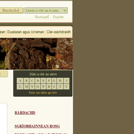
Dachaigh
English
Dàin a rèir an ainm
A
B
C
D
E
F
G
H
I
L
M
N
O
P
R
S
T
U
Faic na dàin gu lèir
BÀRDACHD
SGRÌOBHAINNEAN ROSG