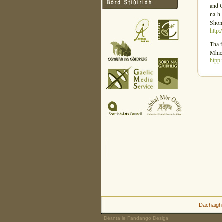
and 
na h-
Shomh
http:
Tha f
MhicG
htpp
Dachaigh
Dèanta le Fandango Design