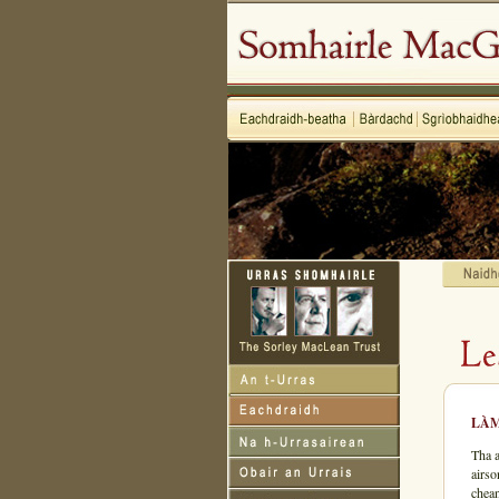
LÀM
Tha a
airs
chean