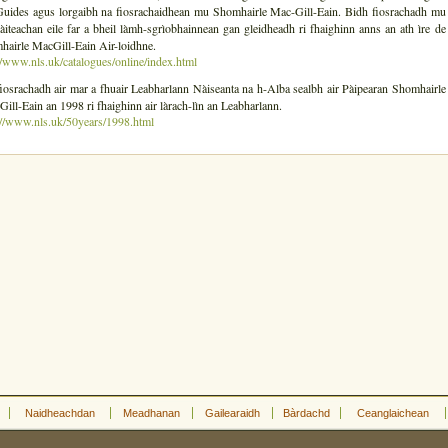
Guides agus lorgaibh na fiosrachaidhean mu Shomhairle Mac-Gill-Eain. Bidh fiosrachadh mu
àiteachan eile far a bheil làmh-sgrìobhainnean gan gleidheadh ri fhaighinn anns an ath ìre de
airle MacGill-Eain Air-loidhne.
//www.nls.uk/catalogues/online/index.html
iosrachadh air mar a fhuair Leabharlann Nàiseanta na h-Alba sealbh air Pàipearan Shomhairle
ill-Eain an 1998 ri fhaighinn air làrach-lìn an Leabharlann.
://www.nls.uk/50years/1998.html
Naidheachdan
Meadhanan
Gailearaidh
Bàrdachd
Ceanglaichean