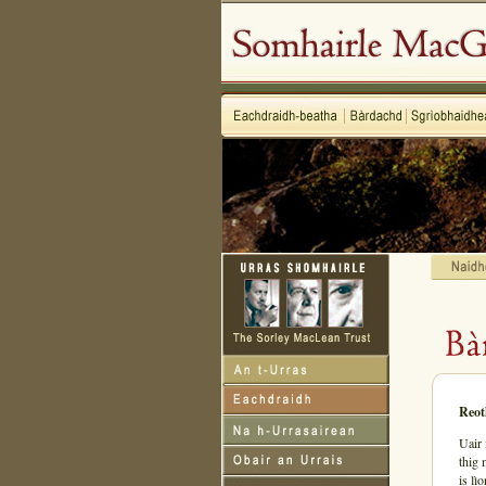
Reot
Uair 
thig 
is lì