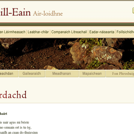
hairt
is uair agus mi briste
mo smuain ort is tu òg,
onaidh an cuan do-thuigsinn