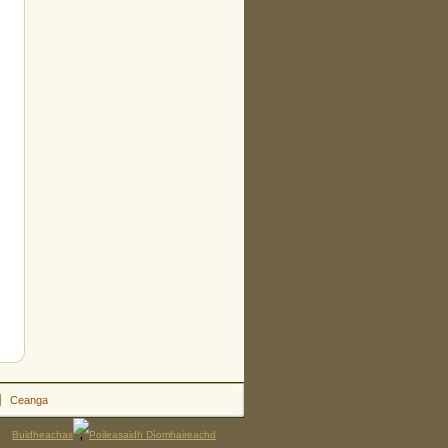
Ceanga
Buidheachas
Poileasaidh Dìomhaireachd