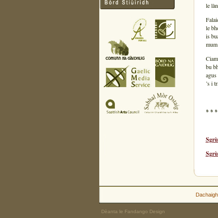
le là
Falai
le bh
is bu
mum c
Ciama
bu bh
agus 
’s i 
* * *
Sgrù
Sgrù
Dachaigh
Dèanta le Fandango Design