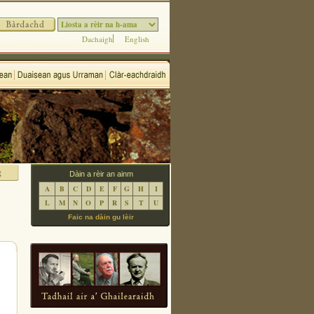
Dachaigh
English
Dàin a rèir an ainm
A
B
C
D
E
F
G
H
I
L
M
N
O
P
R
S
T
U
Faic na dàin gu lèir