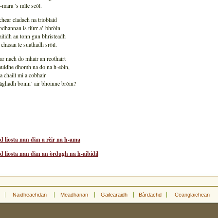
n-mara ’s mìle seòl.
chear cladach na trioblaid
odhannan is tiùrr a’ bhròin
ailidh an tonn gun bhristeadh
hasan le suathadh sròil.
r nach do mhair an reothairt
uidhe dhomh na do na h-eòin,
a chaill mi a cobhair
tràghadh boinn’ air bhoinne bròin?
d liosta nan dàn a rèir na h-ama
d liosta nan dàn an òrdugh na h-aibidil
Naidheachdan
Meadhanan
Gailearaidh
Bàrdachd
Ceanglaichean