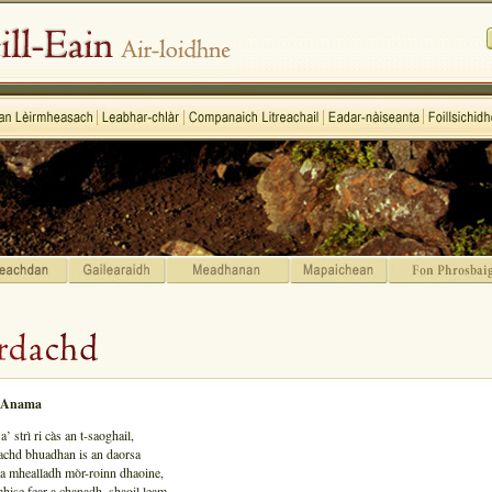
 Anama
a’ strì ri càs an t-saoghail,
achd bhuadhan is an daorsa
na mhealladh mòr-roinn dhaoine,
hise fear a chanadh, shaoil leam,