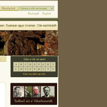
Dachaigh
English
Dàin a rèir an ainm
A
B
C
D
E
F
G
H
I
L
M
N
O
P
R
S
T
U
Faic na dàin gu lèir