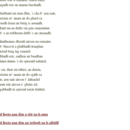
ugadh reic an anama faochadh.
hubhairt mi rium fhìn, ’s cha b’ aon-uair,
eicinn m’ anam air do ghaol-sa
iodh feum air brèig is aomadh.
airt mi an deifir sin gun smaointinn
’ e an toibheum dubh ’s an claonadh.
haitheanas dhomh airson na smuaine
’ thusa tè a ghabhadh truaghan
iorad beag lag suarach
bhadh reic, eadhon air buadhan
dainn àlainn ’s do spioraid uallaich.
sin, their mi rithist, an-dràsta,
eicinn m’ anam air do sgàth-sa
ir, aon uair airson t’ àilleachd
uair eile airson a’ ghràis ud,
gabhadh tu spiorad reicte tràilleil.
d liosta nan dàn a rèir na h-ama
d liosta nan dàn an òrdugh na h-aibidil