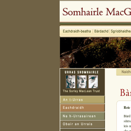
Reic
Bàrd 
siùrs
leis 
cha m