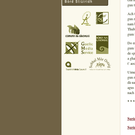
gun t
Ach t
gun r
nam b
Thubh
gum b
Do m
gum b
de sp
a gha
t’ ao
Uime 
gun r
dà ua
agus 
nach 
* * *
Sgrù
Sgrù