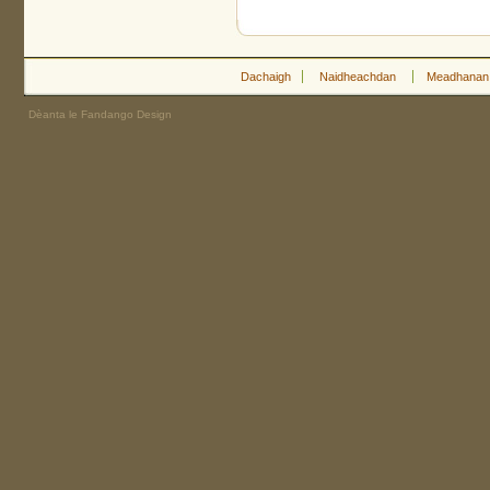
Dachaigh
Naidheachdan
Meadhanan
Dèanta le Fandango Design