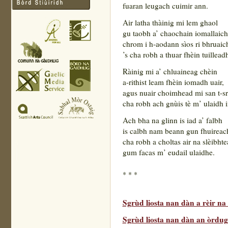
fuaran leugach cuimir ann.
Air latha thàinig mi lem ghaol
gu taobh a’ chaochain iomallaich
chrom i h-aodann sìos ri bhruaic
’s cha robh a thuar fhèin tuilleadh
Ràinig mi a’ chluaineag chèin
a-rithist leam fhèin iomadh uair,
agus nuair choimhead mi san t-sr
cha robh ach gnùis tè m’ ulaidh i
Ach bha na glinn is iad a’ falbh
is calbh nam beann gun fhuireac
cha robh a choltas air na slèibht
gum facas m’ eudail ulaidhe.
* * *
Sgrùd liosta nan dàn a rèir n
Sgrùd liosta nan dàn an òrdugh