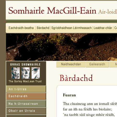
Fuaran
Tha cluaineag ann an iomall slèi
far an ith na fèidh lus biolaire;
’na taobh sùil uisge mhòr rèidh,