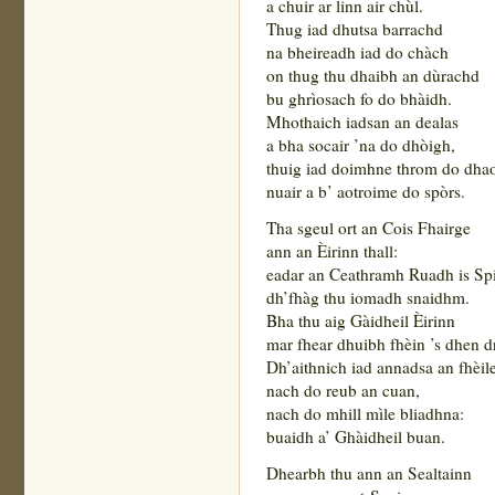
a chuir ar linn air chùl.
Thug iad dhutsa barrachd
na bheireadh iad do chàch
on thug thu dhaibh an dùrachd
bu ghrìosach fo do bhàidh.
Mhothaich iadsan an dealas
a bha socair ’na do dhòigh,
thuig iad doimhne throm do dh
nuair a b’ aotroime do spòrs.
Tha sgeul ort an Cois Fhairge
ann an Èirinn thall:
eadar an Ceathramh Ruadh is Sp
dh’fhàg thu iomadh snaidhm.
Bha thu aig Gàidheil Èirinn
mar fhear dhuibh fhèin ’s dhen 
Dh’aithnich iad annadsa an fhèil
nach do reub an cuan,
nach do mhill mìle bliadhna:
buaidh a’ Ghàidheil buan.
Dhearbh thu ann an Sealtainn