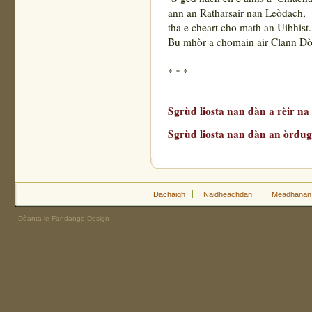
ann an Ratharsair nan Leòdach,
tha e cheart cho math an Uibhist.
Bu mhòr a chomain air Clann Dò
* * *
Sgrùd liosta nan dàn a rèir n
Sgrùd liosta nan dàn an òrdugh
Dachaigh
Naidheachdan
Meadhanan
Dèanta le Fandango Design