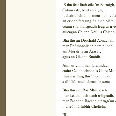
’S tha fear liath eile ’m Barraigh,
Calum eile, beul an àigh,
iuchair a’ chiùil is meur na h-eala
an cridhe farsaing fialaidh blàth,
ceann sna thaisgeadh leug ar n-eò
àilleagan Chlann Nèill ’s Chlann
Bha thu an Drochaid Aonachain
mar Dhòmhnallach nam buadh,
am Mòrair is an Àrasaig
agus an Gleann Ruaidh.
Ann an glinn nan Granndach,
eadar Ceannachnoc ’s Coire Mo
fhuair is thug thu ’n coibheas
a dh’fhàs mud cheum le sonas.
Bha thu san Ros Mhuileach
mar Leathanach nach trèigeadh,
mar Eachann Bacach air tigh’nn
l’ a leòin à Inbhir Chèitein.
III