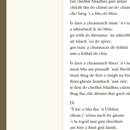
fad cheithir bliadhna gun àrdan
chleith thu do chinnt air do chài
cho faisg ’s a bha do bhàs.
Is daor a cheannaich sinne ’n t-
a mhiadaich le do bhàs:
gu robh do threuntas ’na mhìorbh
air falach ’na do spòrs;
gur tearc a chunnacas do leithid
ann a leithid de chàs.
Is daor a cheannaich thusa ’n t-i
nuair bha am pianadh ’nad fheòil
nuair thug do lìon a-staigh na br
thàrr-gheala lìomhach ’nan stòr;
le lìon do cheithir bliadhna ciùrr
thug thu cliù dhuinn thar gach stò
IV
’S tric a bha thu ’n Uibhist,
eilean t’ eòrna nach bu ghann,
’s tu togail mar gun shaothair
am bàrr a thuit gud làimh,