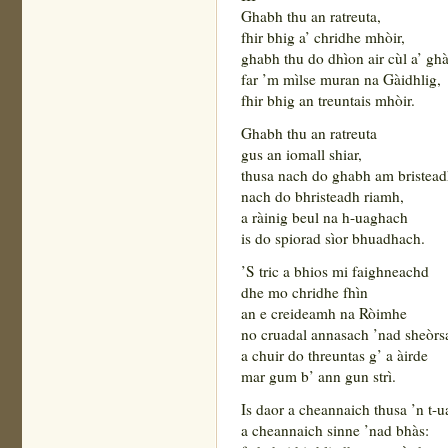
Ghabh thu an ratreuta,
fhir bhig a’ chridhe mhòir,
ghabh thu do dhìon air cùl a’ ghà
far ’m mìlse muran na Gàidhlig,
fhir bhig an treuntais mhòir.
Ghabh thu an ratreuta
gus an iomall shiar,
thusa nach do ghabh am bristead
nach do bhristeadh riamh,
a ràinig beul na h-uaghach
is do spiorad sìor bhuadhach.
’S tric a bhios mi faighneachd
dhe mo chridhe fhìn
an e creideamh na Ròimhe
no cruadal annasach ’nad sheòrs
a chuir do threuntas g’ a àirde
mar gum b’ ann gun strì.
Is daor a cheannaich thusa ’n t-
a cheannaich sinne ’nad bhàs: