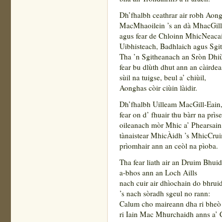
Dh’fhalbh ceathrar air robh Aong
MacMhaoilein ’s an dà MhacGill
agus fear de Chloinn MhicNeacai
Uibhisteach, Badhlaich agus Sgi
Tha ’n Sgitheanach an Sròn Dhiù
fear bu dlùth dhut ann an càirdea
sùil na tuigse, beul a’ chiùil,
Aonghas còir ciùin làidir.
Dh’fhalbh Uilleam MacGill-Eain
fear on d’ fhuair thu bàrr na prìse
oileanach mòr Mhic a’ Phearsain
tànaistear MhicÀidh ’s MhicCrui
prìomhair ann an ceòl na pìoba.
Tha fear liath air an Druim Bhui
a-bhos ann an Loch Aills
nach cuir air dhìochain do bhru
’s nach sòradh sgeul no rann:
Calum cho maireann dha ri bheò
ri Iain Mac Mhurchaidh anns a’ 