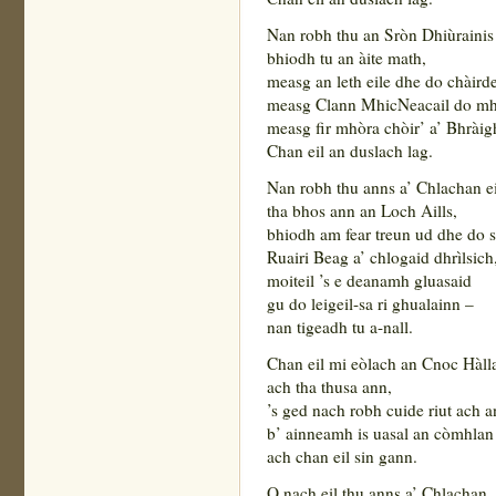
Nan robh thu an Sròn Dhiùrainis
bhiodh tu an àite math,
measg an leth eile dhe do chàird
measg Clann MhicNeacail do mh
measg fir mhòra chòir’ a’ Bhràig
Chan eil an duslach lag.
Nan robh thu anns a’ Chlachan ei
tha bhos ann an Loch Aills,
bhiodh am fear treun ud dhe do s
Ruairi Beag a’ chlogaid dhrìlsich
moiteil ’s e deanamh gluasaid
gu do leigeil-sa ri ghualainn –
nan tigeadh tu a-nall.
Chan eil mi eòlach an Cnoc Hàll
ach tha thusa ann,
’s ged nach robh cuide riut ach 
b’ ainneamh is uasal an còmhlan
ach chan eil sin gann.
O nach eil thu anns a’ Chlachan