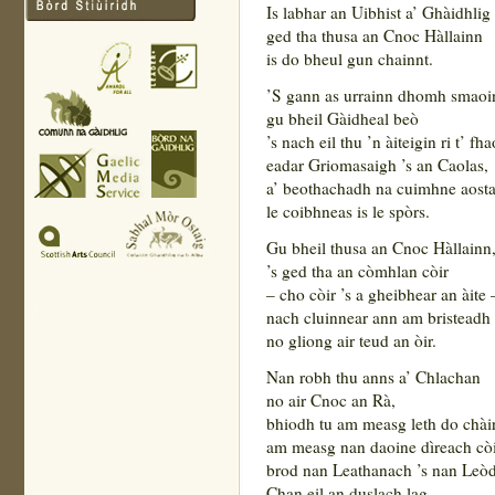
Is labhar an Uibhist a’ Ghàidhlig
ged tha thusa an Cnoc Hàllainn
is do bheul gun chainnt.
’S gann as urrainn dhomh smaoi
gu bheil Gàidheal beò
’s nach eil thu ’n àiteigin ri t’ fh
eadar Griomasaigh ’s an Caolas,
a’ beothachadh na cuimhne aost
le coibhneas is le spòrs.
Gu bheil thusa an Cnoc Hàllainn
’s ged tha an còmhlan còir
– cho còir ’s a gheibhear an àite 
nach cluinnear ann am bristeadh 
no gliong air teud an òir.
Nan robh thu anns a’ Chlachan
no air Cnoc an Rà,
bhiodh tu am measg leth do chài
am measg nan daoine dìreach còi
brod nan Leathanach ’s nan Leò
Chan eil an duslach lag.