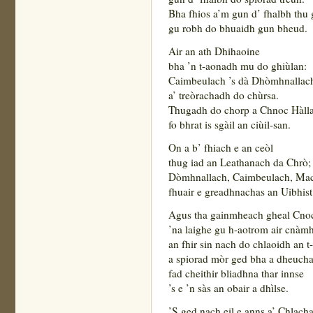
Bha fhios a’m gun d’ fhalbh thu 
gu robh do bhuaidh gun bheud.
Air an ath Dhihaoine
bha ’n t-aonadh mu do ghiùlan:
Caimbeulach ’s dà Dhòmhnallac
a’ treòrachadh do chùrsa.
Thugadh do chorp a Chnoc Hàll
fo bhrat is sgàil an ciùil-san.
On a b’ fhiach e an ceòl
thug iad an Leathanach da Chrò;
Dòmhnallach, Caimbeulach, Ma
fhuair e greadhnachas an Uibhist
Agus tha gainmheach gheal Cnoc
’na laighe gu h-aotrom air cnàm
an fhir sin nach do chlaoidh an t
a spiorad mòr ged bha a dheuch
fad cheithir bliadhna thar innse
’s e ’n sàs an obair a dhìlse.
’S ged nach eil e anns a’ Chlach