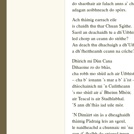
do shaothair air falach anns a’ c
adagan aoibhneach do spòrs.
Ach thàinig earrach eile
is chaidh thu thar Chuan Sgìthe.
Saoil an deachaidh tu a dh’Uibhi
led chorp an ceann do strìthe?
An deach thu dhachaigh a dh’Uib
a dh’fheitheamh ceann na crìche
Dhìrich mi Dùn Cana
Dihaoine ro do bhàs,
cha robh mo shùil ach air Uibhis
– cha b’ ionann ’s mar a b’ à’ist 
dhìochainich mi ’n Cuilitheann
’s mo shùil air a’ Bheinn Mhòir,
air Teacal is air Stadhlabhal.
’S ann dh’fhàs iad uile mòr.
’N Dimàirt sin às a dheaghaidh
thàinig Pàdraig leis an sgeul,
le naidheachd a chunnaic mi ’na
gun d’ fhalbh do spiorad treun.