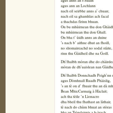
agus anns an t-Suain
agus ann an Lochlann
nach eil seirbhe anns a’ chuan;
nach eil sa ghamhlas ach facal
a thachdas fìrinn bhuan.
On bu mhùirnean thu don Ghàid
bu mhùirnean thu don Ghall.
On bha t’ ùidh anns an duine
’s nach b’ aithne dhut an fhoill,
no sliomaireachd no sodal stàite,
rinn thu Gàidheil dhe na Goill.
Dh’fhalbh mòran dhe do chàirde
mòran de dh’uaislean nan Gàidhe
Dh’fhalbh Donnchadh Peigh’nn 
agus Dòmhnall Ruadh Phàislig,
’s an tè on d’ fhuair thu an dà mh
Bean MhicCarmaig à Hàclait;
ach tha tèile ’n Lìonacro
dha bheil thu fhathast an làthair,
tè nach do chùm bhuat an stòras
bha an Tròndairnis a h-àrach.