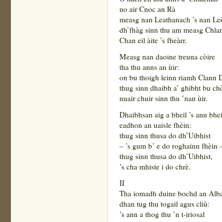
no air Cnoc an Rà
measg nan Leathanach ’s nan Le
dh’fhàg sinn thu am measg Chla
Chan eil àite ’s fheàrr.
Measg nan daoine treuna còire
tha thu anns an ùir:
on bu thoigh leinn riamh Clann 
thug sinn dhaibh a’ ghibht bu ch
nuair chuir sinn thu ’nan ùir.
Dhaibhsan aig a bheil ’s ann bhei
eadhon an uaisle fhèin:
thug sinn thusa do dh’Uibhist
– ’s gum b’ e do roghainn fhèin 
thug sinn thusa do dh’Uibhist,
’s cha mhiste i do chrè.
II
Tha iomadh duine bochd an Alb
dhan tug thu togail agus cliù:
’s ann a thog thu ’n t-iriosal