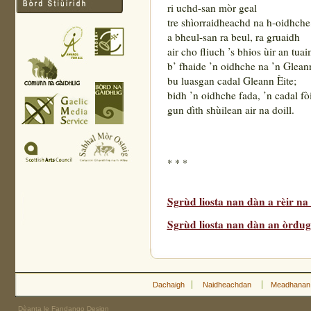
ri uchd-san mòr geal
tre shìorraidheachd na h-oidhche
a bheul-san ra beul, ra gruaidh
air cho fliuch ’s bhios ùir an tuai
b’ fhaide ’n oidhche na ’n Glea
bu luasgan cadal Gleann Èite;
bidh ’n oidhche fada, ’n cadal fòi
gun dìth shùilean air na doill.
* * *
Sgrùd liosta nan dàn a rèir n
Sgrùd liosta nan dàn an òrdugh
Dachaigh
Naidheachdan
Meadhanan
Dèanta le Fandango Design