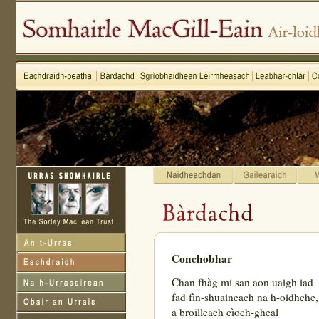
Conchobhar
Chan fhàg mi san aon uaigh iad
fad fìn-shuaineach na h-oidhche,
a broilleach cìoch-gheal