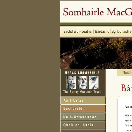
An ua
An ua
agus 
’s an
mo sh