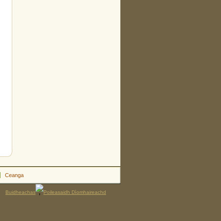
Ceanga
Buidheachas
Poileasaidh Dìomhaireachd