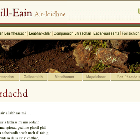
ir a labhras mi . . .
ir a labhras mi mu aodann
mu spiorad geal mo ghaoil ghil
n a theireadh neach nach d’ ràinig
ùilean dalla air a’ chàthar,