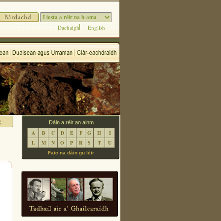
Dachaigh
English
Dàin a rèir an ainm
A
B
C
D
E
F
G
H
I
L
M
N
O
P
R
S
T
U
Faic na dàin gu lèir