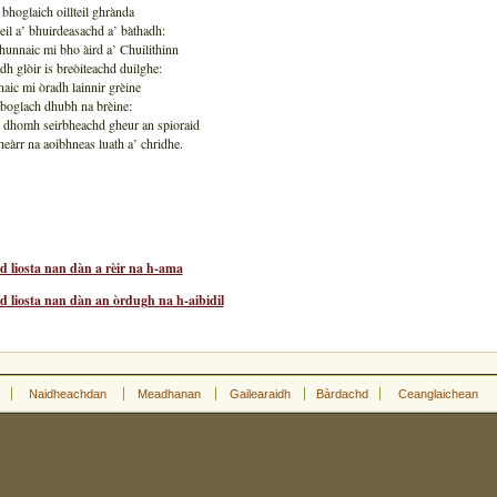
’ bhoglaich oillteil ghrànda
eil a’ bhuirdeasachd a’ bàthadh:
hunnaic mi bho àird a’ Chuilithinn
dh glòir is breòiteachd duilghe:
aic mi òradh lainnir grèine
boglach dhubh na brèine:
l dhomh seirbheachd gheur an spioraid
heàrr na aoibhneas luath a’ chridhe.
d liosta nan dàn a rèir na h-ama
d liosta nan dàn an òrdugh na h-aibidil
Naidheachdan
Meadhanan
Gailearaidh
Bàrdachd
Ceanglaichean