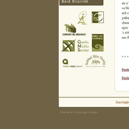
air a
sa bh
ach c
gatha
chunn
agus 
’s eò
nas f
* * *
Sgrù
Sgrù
Dachaigh
Dèanta le Fandango Design