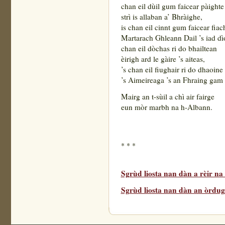
chan eil dùil gum faicear pàighte
strì is allaban a’ Bhràighe,
is chan eil cinnt gum faicear fia
Martarach Ghleann Dail ’s iad dìo
chan eil dòchas ri do bhailtean
èirigh ard le gàire ’s aiteas,
’s chan eil fiughair ri do dhaoine
’s Aimeireaga ’s an Fhraing gam 
Mairg an t-sùil a chì air fairge
eun mòr marbh na h-Al
* * *
Sgrùd liosta nan dàn a rèir n
Sgrùd liosta nan dàn an òrdugh