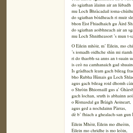
do sgiathan àlainn air an lùbadh
mu Loch Bhràcadail ioma-chùilt
do sgiathan bòidheach ri muir sl
bhon Eist Fhiadhaich gu Àird Shl
do sgiathan aoibhneach air an sg
mu Loch Shnitheasort ’s mun t-s
O Eilein mhòir, m’ Eilein, mo chi
’s iomadh oidhche shìn mi riamh
ri do thaobh-sa anns an t-suain u
is ceò na camhanaich gad shuai
Is gràdhach leam gach bileag fra
bho Rubha Hùnais gu Loch Shla
agus gach bileag roid dhomh cài
o Shròin Bhiornaill gus a’ Ghàrs
gach lochan, sruth is abhainn ao
o Ròmasdal gu Bràigh Aoineart,
agus ged a nochdainn Pàrras,
dè b’ fhiach a ghealach-san gun
Eilein Mhòir, Eilein mo dheòin,
Eilein mo chridhe is mo leòin,