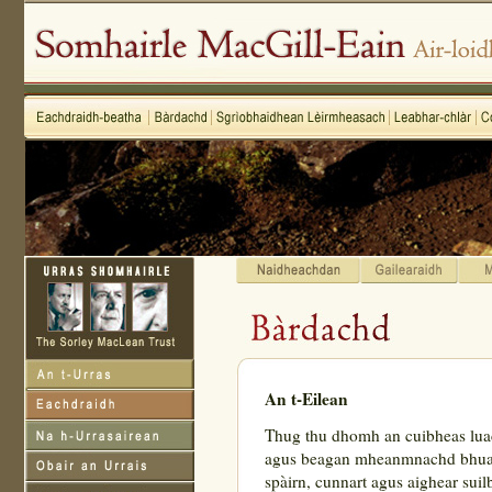
An t-Eilean
Thug thu dhomh an cuibheas lu
agus beagan mheanmnachd bhua
spàirn, cunnart agus aighear suil