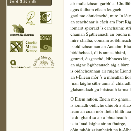
air mullaichean garbh’ a’ Chuilit
agus fodham eilean leugach,
gaol mo chuideachd, mire ’n lèir
an seachdnar is càch am Port Rìg
iomairt spioraid ’s eanchainn; strì
chaman Sgitheanach air budha n
mire-chatha, comann aoibhneach
is oidhcheannan an Aodainn Bhà
bòidhchead, òl is annas bhàrd,
geurad, èisgeachd, èibhneas làn,
an aigne Sgitheanach aig a bàrr;
is oidhcheannan air ruighe Lìonda
an t-Eilean mòr ’s a mheallan lìo
’nan laighe sìthe anns a’ chiaradh
glaisneulach gu bristeadh iarmail
O Eilein mhòir, Eilein mo ghaoil,
is iomadh oidhche dhiubh a shao
leam an cuan mòr fhèin bhith lu
le do ghaol-sa air a bhuaireadh
is tu ’nad laighe air an fhairge,
eòin mhòir sgiamhaich na h-Alb