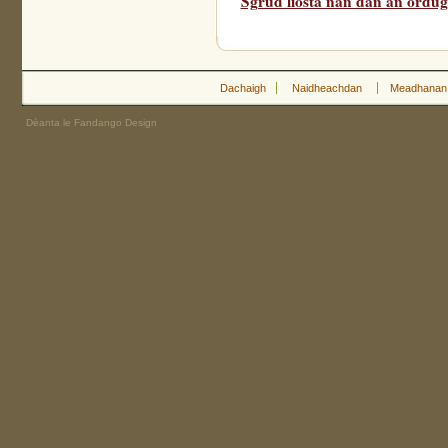
Sgrùd liosta nan dàn an òrdugh
Dachaigh
Naidheachdan
Meadhanan
Dèanta le Fandango Design