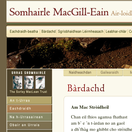
Am Mac Stròidheil
Chan eil fhios agamsa fhathast
am b’ e ’n t-àrdan no an gaol
a dh’fhàg mo ghibht cho stròidhe