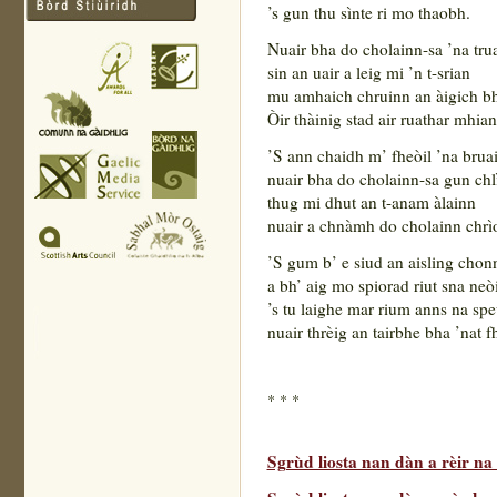
’s gun thu sìnte ri mo thaobh.
Nuair bha do cholainn-sa ’na tru
sin an uair a leig mi ’n t-srian
mu amhaich chruinn an àigich bh
Òir thàinig stad air ruathar mhian
’S ann chaidh m’ fheòil ’na bruai
nuair bha do cholainn-sa gun chl
thug mi dhut an t-anam àlainn
nuair a chnàmh do cholainn chrì
’S gum b’ e siud an aisling chon
a bh’ aig mo spiorad riut sna neòi
’s tu laighe mar rium anns na sp
nuair thrèig an tairbhe bha ’nat fh
* * *
Sgrùd liosta nan dàn a rèir n