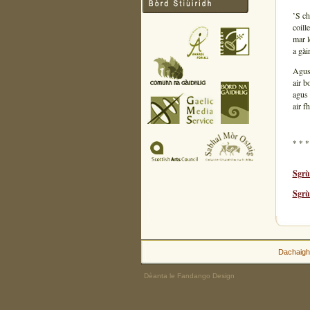
’S ch
coill
mar l
a gàir
Agus 
air b
agus 
air f
* * *
Sgrù
Sgrù
Dachaigh
Dèanta le Fandango Design