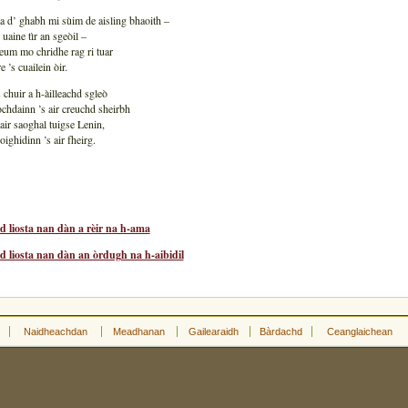
a d’ ghabh mi sùim de aisling bhaoith –
e uaine tìr an sgeòil –
eum mo chridhe rag ri tuar
e ’s cuailein òir.
chuir a h-àilleachd sgleò
ochdainn ’s air creuchd sheirbh
air saoghal tuigse Lenin,
hoighidinn ’s air fheirg.
d liosta nan dàn a rèir na h-ama
d liosta nan dàn an òrdugh na h-aibidil
Naidheachdan
Meadhanan
Gailearaidh
Bàrdachd
Ceanglaichean