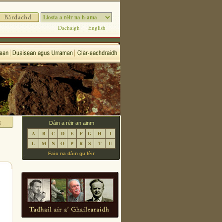
Dachaigh
English
Dàin a rèir an ainm
A
B
C
D
E
F
G
H
I
L
M
N
O
P
R
S
T
U
Faic na dàin gu lèir