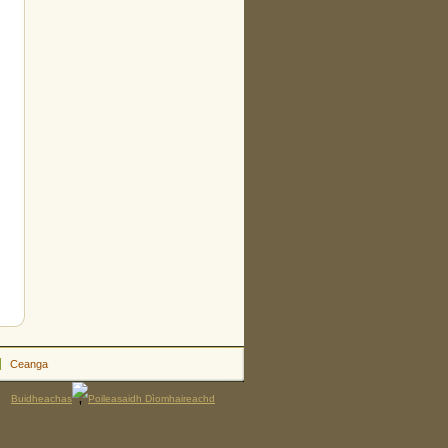
Ceanga
Buidheachas
Poileasaidh Dìomhaireachd