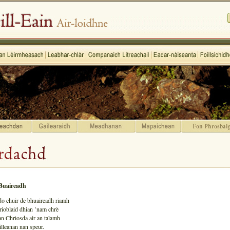
uaireadh
o chuir de bhuaireadh riamh
rioblaid dhian ’nam chrè
an Chrìosda air an talamh
lleanan nan speur.