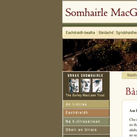
Am B
Cha d
no th
allab
no mi