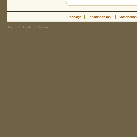
Dachaigh
Naidheachdan
Meadhanan
Dèanta le Fandango Design