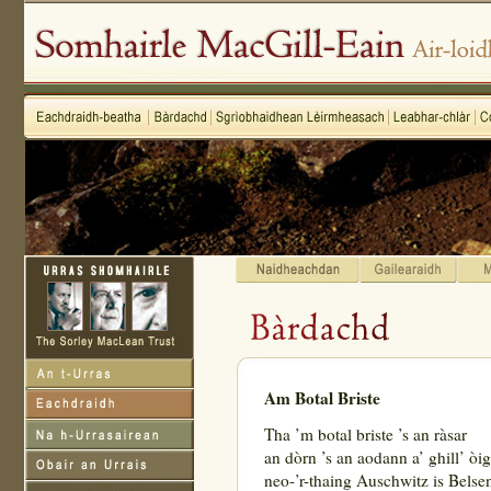
Am Botal Briste
Tha ’m botal briste ’s an ràsar
an dòrn ’s an aodann a’ ghill’ òig
neo-’r-thaing Auschwitz is Belse