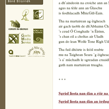
a dh’aindeoin na croiche ann an 
agus na tèile ann an Glaschu
is tìodhlacadh MhicGill-Eain.
Tha na martairean ag èigheach
air gach taobh de dh’Abhainn Ch
’s ceud Ó Conghaile ’n Èirinn,
’s chan eil a choltas air Uladh
gun do lean Wolfe Tone Rìgh Ui
Tha fuil dhòirte is feòil reubte
mu na Taighean Seara ’g èighea
’s a’ mùchadh le sgreadan cruaid
guth nam martairean truagha.
* * *
Sgrùd liosta nan dàn a rèir n
Sgrùd liosta nan dàn an òrdugh