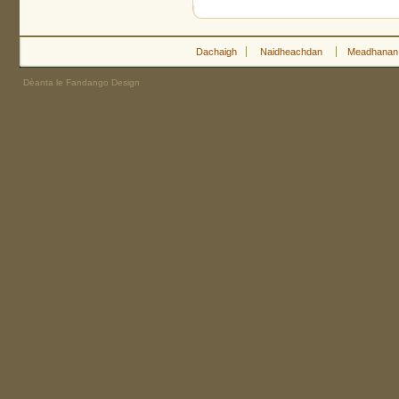
Dachaigh
Naidheachdan
Meadhanan
Dèanta le Fandango Design