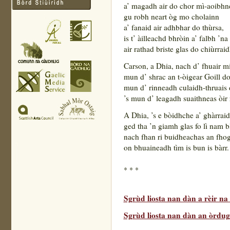
a’ magadh air do chor mì-aoibhn
gu robh neart òg mo cholainn
a’ fanaid air adhbhar do thùrsa,
is t’ àilleachd bhròin a’ falbh ’
air rathad briste glas do chiùrraid
Carson, a Dhia, nach d’ fhuair m
mun d’ shrac an t-òigear Goill do
mun d’ rinneadh culaidh-thruais
’s mun d’ leagadh suaithneas òir r
A Dhia, ’s e bòidhche a’ ghàrraid
ged tha ’n giamh glas fo lì nam b
nach fhan ri buidheachas an fhog
on bhuaineadh tìm is bun is bàrr.
* * *
Sgrùd liosta nan dàn a rèir n
Sgrùd liosta nan dàn an òrdugh