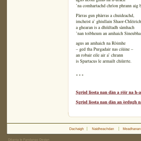
’na comhartachd chrìon phrann aig 
Pàrras gun phàrras a chuideachd,
imcheist a’ ghiullain Shaor-Chlèirich
a ghearan is a dhiùltadh sàmhach
’nan toibheum an amhaich Sineubha
agus an amhaich na Ròimhe
– ged tha Purgadair nas ciùine –
an robair eile air a’ chrann
is Spartacus le armailt chiùrrte.
* * *
Sgrùd liosta nan dàn a rèir na h-
Sgrùd liosta nan dàn an òrdugh na
Dachaigh
Naidheachdan
Meadhanan
Dèanta le Fandango Design