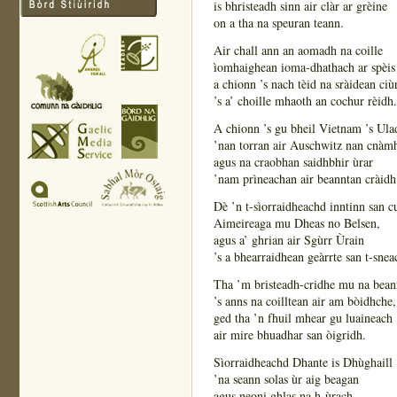
is bhristeadh sinn air clàr ar grèine
on a tha na speuran teann.
Air chall ann an aomadh na coille
ìomhaighean ioma-dhathach ar spèis
a chionn ’s nach tèid na sràidean ciù
’s a’ choille mhaoth an cochur rèidh.
A chionn ’s gu bheil Vietnam ’s Ula
’nan torran air Auschwitz nan cnàm
agus na craobhan saidhbhir ùrar
’nam prìneachan air beanntan cràidh
Dè ’n t-sìorraidheachd inntinn san c
Aimeireaga mu Dheas no Belsen,
agus a’ ghrian air Sgùrr Ùrain
’s a bhearraidhean geàrrte san t-sne
Tha ’m bristeadh-cridhe mu na bean
’s anns na coilltean air am bòidhche,
ged tha ’n fhuil mhear gu luaineach
air mire bhuadhar san òigridh.
Sìorraidheachd Dhante is Dhùghaill
’na seann solas ùr aig beagan
agus neoni ghlas na h-ùrach