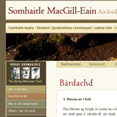
A’ Bheinn air Chall
Tha bheinn ag èirigh os cionn na coi
air chall anns a’ choille th’ air chall,