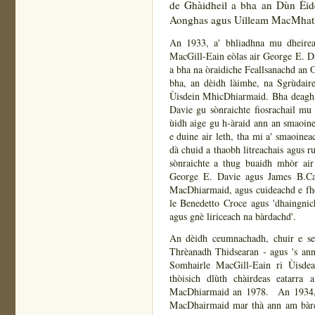
de Ghàidheil a bha an Dùn Èid
Aonghas agus Uilleam MacMhath
An 1933, a' bhliadhna mu dheirea
MacGill-Eain eòlas air George E. Da
a bha na òraidiche Feallsanachd an 
bha, an dèidh làimhe, na Sgrùdaire
Ùisdein MhicDhiarmaid. Bha deagh b
Davie gu sònraichte fiosrachail m
ùidh aige gu h-àraid ann an smaoine
e duine air leth, tha mi a' smaoinea
dà chuid a thaobh litreachais agus r
sònraichte a thug buaidh mhòr air 
George E. Davie agus James B.Cair
MacDhiarmaid, agus cuideachd e fhè
le Benedetto Croce agus 'dhaingni
agus gnè liriceach na bàrdachd'.
An dèidh ceumnachadh, chuir e se
Thrèanadh Thidsearan - agus 's an
Somhairle MacGill-Eain ri Ùisdea
thòisich dlùth chàirdeas eatarra
MacDhiarmaid an 1978. An 1934, nu
MacDhairmaid mar thà ann am bàrda