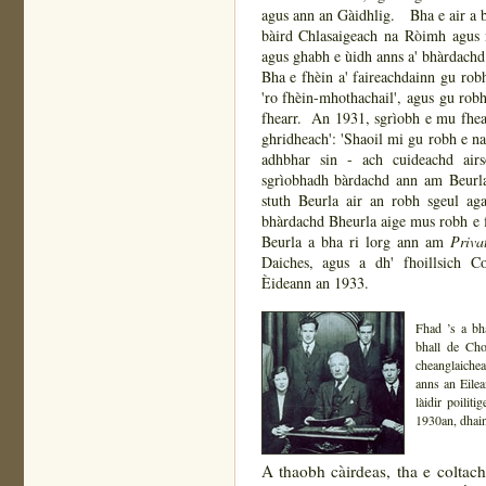
agus ann an Gàidhlig. Bha e air a bh
bàird Chlasaigeach na Ròimh agus 
agus ghabh e ùidh anns a' bhàrdach
Bha e fhèin a' faireachdainn gu rob
'ro fhèin-mhothachail', agus gu rob
fhearr. An 1931, sgrìobh e mu fhear
ghridheach': 'Shaoil mi gu robh e na
adhbhar sin - ach cuideachd air
sgrìobhadh bàrdachd ann am Beurla
stuth Beurla air an robh sgeul a
bhàrdachd Bheurla aige mus robh e 
Beurla a bha ri lorg ann am
Priva
Daiches, agus a dh' fhoillsich 
Èideann an 1933.
Fhad ’s a bh
bhall de Ch
cheanglaiche
anns an Eilea
làidir poilit
1930an, dhaing
A thaobh càirdeas, tha e coltac