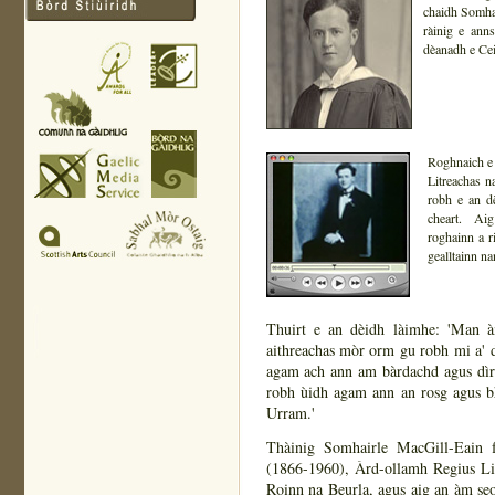
chaidh Somha
ràinig e ann
dèanadh e Cei
Roghnaich e 
Litreachas n
robh e an d
cheart. Aig 
roghainn a r
gealltainn n
Thuirt e an dèidh làimhe: 'Man 
aithreachas mòr orm gu robh mi a'
agam ach ann am bàrdachd agus dìr
robh ùidh agam ann an rosg agus bh
Urram.'
Thàinig Somhairle MacGill-Eain 
(1866-1960), Àrd-ollamh Regius Li
Roinn na Beurla, agus aig an àm se