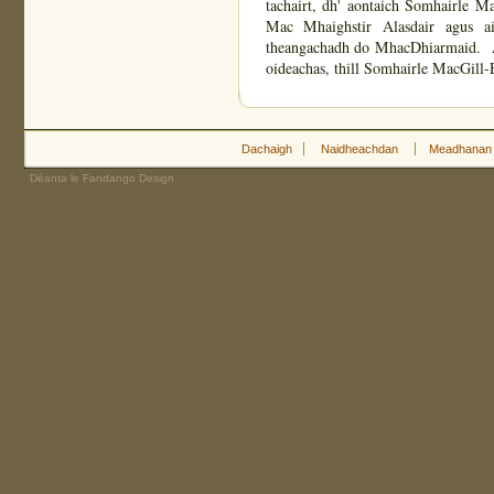
tachairt, dh' aontaich Somhairle M
Mac Mhaighstir Alasdair agus 
theangachadh do MhacDhiarmaid. As
oideachas, thill Somhairle MacGill-
Dachaigh
Naidheachdan
Meadhanan
Dèanta le Fandango Design