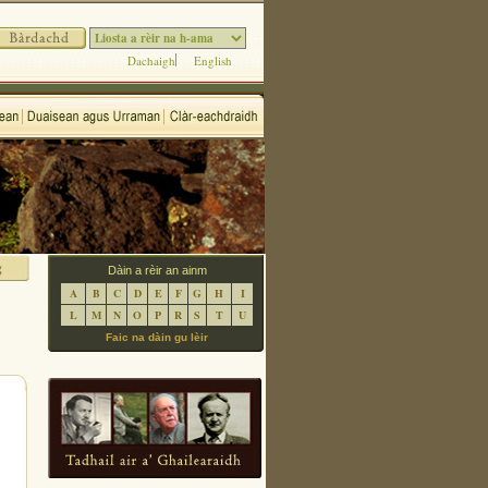
Dachaigh
English
Dàin a rèir an ainm
A
B
C
D
E
F
G
H
I
L
M
N
O
P
R
S
T
U
Faic na dàin gu lèir