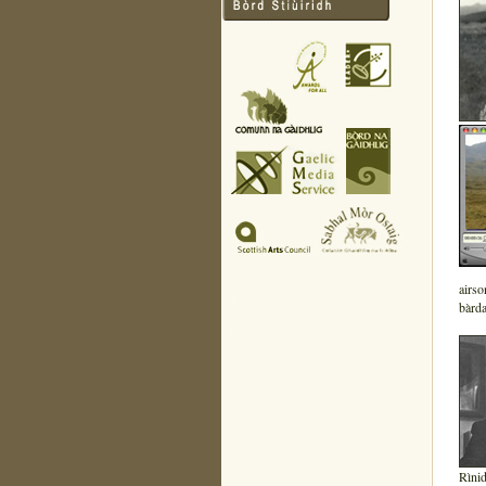
airso
bàrda
Rìnid