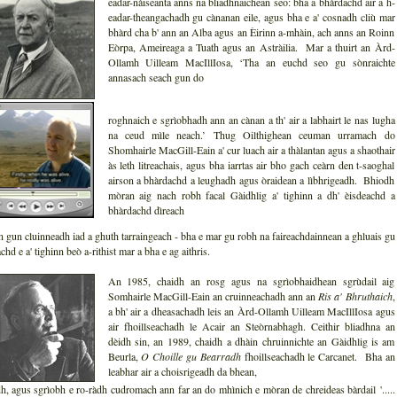
eadar-nàiseanta anns na bliadhnaichean seo: bha a bhàrdachd air a h-
eadar-theangachadh gu cànanan eile, agus bha e a' cosnadh cliù mar
bhàrd cha b' ann an Alba agus an Èirinn a-mhàin, ach anns an Roinn
Eòrpa, Ameireaga a Tuath agus an Astràilia. Mar a thuirt an Àrd-
Ollamh Uilleam MacIllIosa, ‘Tha an euchd seo gu sònraichte
annasach seach gun do
roghnaich e sgrìobhadh ann an cànan a th' air a labhairt le nas lugha
na ceud mìle neach.’ Thug Oilthighean ceuman urramach do
Shomhairle MacGill-Eain a' cur luach air a thàlantan agus a shaothair
às leth litreachais, agus bha iarrtas air bho gach ceàrn den t-saoghal
airson a bhàrdachd a leughadh agus òraidean a lìbhrigeadh. Bhiodh
mòran aig nach robh facal Gàidhlig a' tighinn a dh' èisdeachd a
bhàrdachd dìreach
n gun cluinneadh iad a ghuth tarraingeach - bha e mar gu robh na faireachdainnean a ghluais gu
chd e a' tighinn beò a-rithist mar a bha e ag aithris.
An 1985, chaidh an rosg agus na sgrìobhaidhean sgrùdail aig
Somhairle MacGill-Eain an cruinneachadh ann an
Ris a' Bhruthaich
,
a bh' air a dheasachadh leis an Àrd-Ollamh Uilleam MacIllIosa agus
air fhoillseachadh le Acair an Steòrnabhagh. Ceithir bliadhna an
dèidh sin, an 1989, chaidh a dhàin chruinnichte an Gàidhlig is am
Beurla,
O Choille
gu Bearradh
fhoillseachadh le Carcanet. Bha an
leabhar air a choisrigeadh da bhean,
h, agus sgrìobh e ro-ràdh cudromach ann far an do mhìnich e mòran de chreideas bàrdail '.....