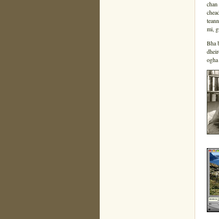
chan
chead
teann
mi, g
Bha b
dheir
ogha 