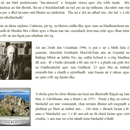
 eil am bàrd proifeiseanta "làn-aimsireil" a' freagairt ormsa agus cha robh riamh. Ma
aicheas an tìde dhomh, tha mi a' beachdachadh air rud gus an tig ruitheam, cha mhòr mar ròp
a gus a dhol tarsainn mòr-bheàrn na sàmhchair. Tha mi a' dol air adhart leis, cho fad ’s a chì
un mhothachadh.'
às an dàrna nighinn, Caitrìona, glè òg, na bhriste-cridhe dha, agus anns na bliadhnaichean mu
eadh de bheatha bha e fhèin agus a bhean nan taic seasmhach dom mac-cèile agus dhan triùir
a bh' air am fàgail gun mhàthair cho òg.
Air am 24mh den t-Samhain 1996, is gun e air a bhith fada a'
gearrain, chaochail Somhairle MacGill-Eain ann an Ospadal na
Ràthaig Mhòir an Inbhir Nis, aig ceithir fichead is a còig bliadhna
dh' aois. B' e buille chruaidh a bh' ann oir b' e a ghuth-san guth fìor
na Gàidhealtachd agus nan Gàidheal', 23 agus bha an liuthad
iomradh-bàis a chaidh a sgrìobhadh nam fianais air a' mheas agus
an spèis a bh' aig daoine dha.
'S dòcha gum bu chòir dhuinn am facal mu dheireadh fhàgail aig Iain
Mac A' Ghobhainn, mar a thuirt e an 1973: 'Nuair a thig an seòrsa
bàrdachd seo mur coinneamh, chan urrainn dhuinn ach iongnadh a
ghabhail gu bheil an leithid ann..... Oir chan e dìreach faclan a th'
anns a' bhàrdachd seo: 's e th' ann ach an dà chuid faclan agus ceòl
còmhla, 's ann mar seo a bu mhath leinn bàrdachd a bhith'